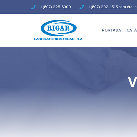
Ir
+(507) 225-6009
+(507) 202-1515 para órden
al
contenido
PORTADA
CATÁ
V