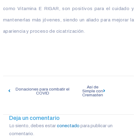
como Vitamina E RIGAR, son positivos para el cuidado y
mantenerlas más jóvenes, siendo un aliado para mejorar la
apariencia y proceso de cicatrización.
Navegación
Así de
de
Donaciones para combatir el
Simple con
COVID
Cremasten
entradas
Deja un comentario
Lo siento, debes estar
conectado
para publicar un
comentario.