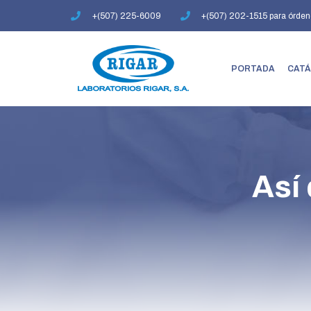
Ir
+(507) 225-6009
+(507) 202-1515 para órden
al
contenido
PORTADA
CATÁ
Así