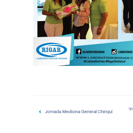
Navegación
de
'P
Jornada Medicina General Chiriquí
entradas