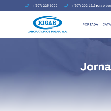
Ir
+(507) 225-6009
+(507) 202-1515 para órden
al
contenido
PORTADA
CATÁ
Jorna