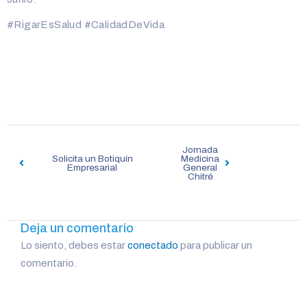
‪#‎RigarEsSalud‬ ‪#‎CalidadDeVida‬
Navegación
Jornada
de
Solicita un Botiquín
Medicina
Empresarial
General
entradas
Chitré
Deja un comentario
Lo siento, debes estar
conectado
para publicar un
comentario.