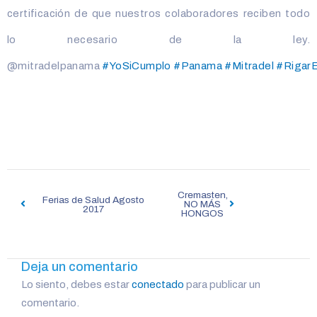
certificación de que nuestros colaboradores reciben todo
lo necesario de la ley.
@mitradelpanama
#
YoSiCumplo
#
Panama
#
Mitradel
#
Rigar
Navegación
Cremasten,
de
Ferias de Salud Agosto
NO MÁS
2017
HONGOS
entradas
Deja un comentario
Lo siento, debes estar
conectado
para publicar un
comentario.