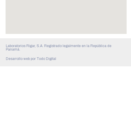
Laboratorios Rigar, S.A. Registrado legalmente en la República de
Panamá.
Desarrollo web por
Todo Digital