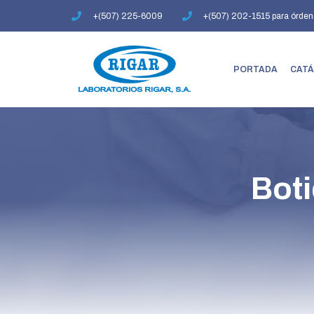
Ir
+(507) 225-6009
+(507) 202-1515 para órden
al
contenido
PORTADA
CATÁ
Boti