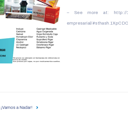
– See more at: http://18.2
empresarial/#sthash.1XpCD
¡Vamos a Nadar!