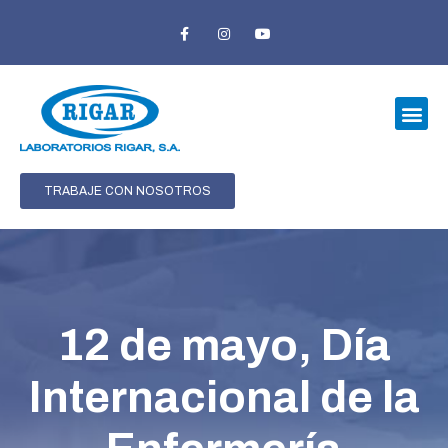
Ir
F
I
Y
a
n
o
al
c
s
u
e
t
t
contenido
b
a
u
o
g
b
o
r
e
Me
k
a
-
m
f
CATÁLOGO DE PRODUCTOS
TRABAJE CON NOSOTROS
12 de mayo, Día
Internacional de la