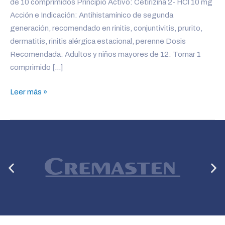
de 10 comprimidos Principio Activo: Cetirizina 2- HCl 10 mg
Acción e Indicación: Antihistamínico de segunda
generación, recomendado en rinitis, conjuntivitis, prurito,
dermatitis, rinitis alérgica estacional, perenne Dosis
Recomendada: Adultos y niños mayores de 12: Tomar 1
comprimido […]
Leer más »
Anterior
Si