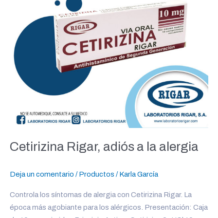
adiós
a
la
alergia
Cetirizina Rigar, adiós a la alergia
Deja un comentario
/
Productos
/
Karla García
Controla los síntomas de alergia con Cetirizina Rigar. La
época más agobiante para los alérgicos. Presentación: Caja