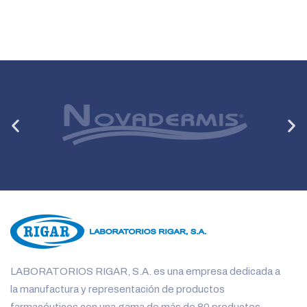
Anterior
Si
LABORATORIOS RIGAR, S.A. es una empresa dedicada a
la manufactura y representación de productos
farmacéuticos con una gama de más de 80 productos.