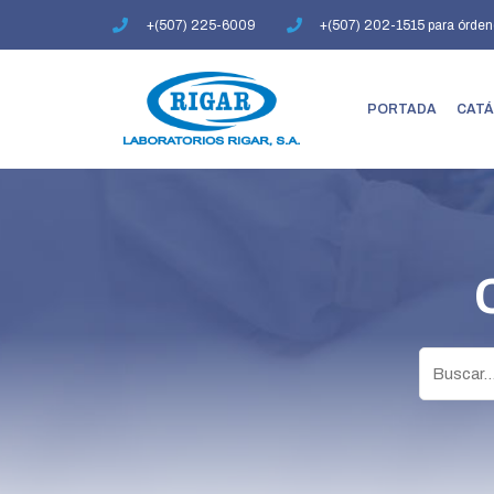
Ir
+(507) 225-6009
+(507) 202-1515 para órden
al
contenido
PORTADA
CATÁ