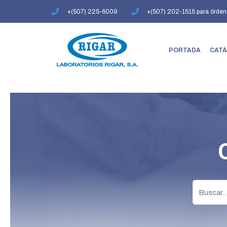
Ir
+(507) 225-6009
+(507) 202-1515 para órden
al
contenido
PORTADA
CATÁ