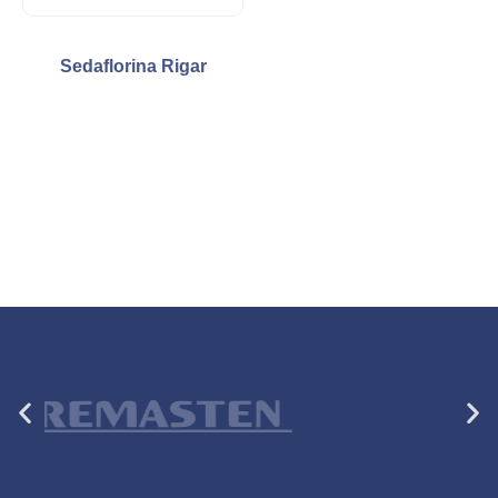
Sedaflorina Rigar
Anterior
Si