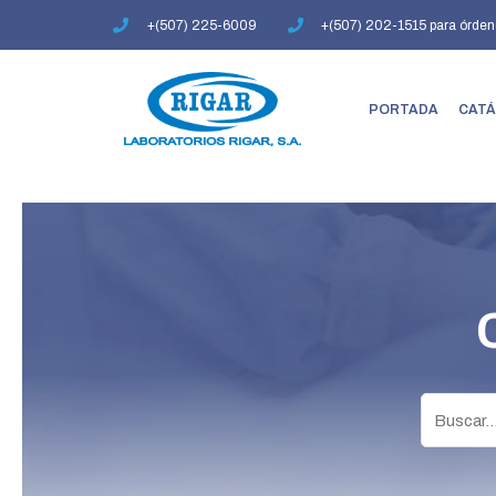
Ir
+(507) 225-6009
+(507) 202-1515 para órden
al
contenido
PORTADA
CATÁ