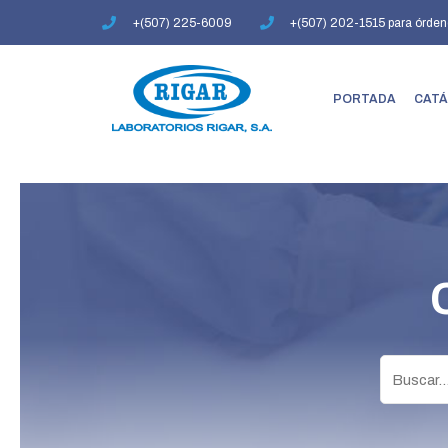
Ir
+(507) 225-6009
+(507) 202-1515 para órden
al
contenido
PORTADA
CATÁ