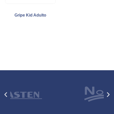
Gripe Kid Adulto
Anterior
Si