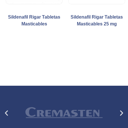
Sildenafil Rigar Tabletas
Sildenafil Rigar Tabletas
Masticables
Masticables 25 mg
Anterior
Si