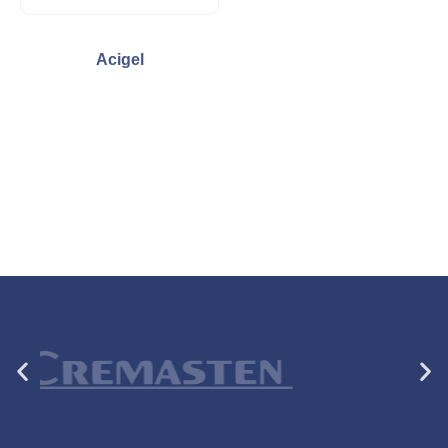
Acigel
Anterior
Si