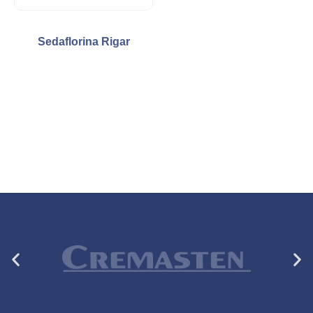
Sedaflorina Rigar
Anterior
Si